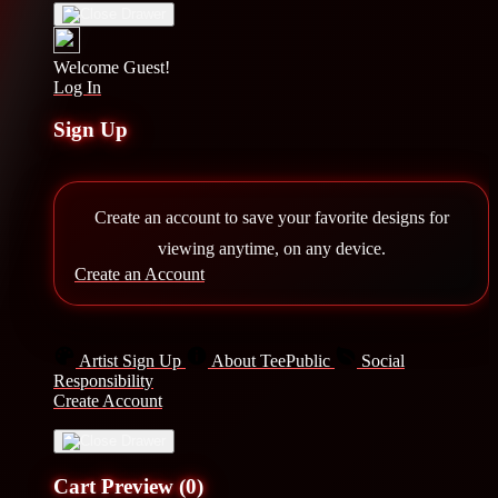
Welcome Guest!
Log In
Sign Up
Create an account to save your favorite designs for
viewing anytime, on any device.
Create an Account
Artist Sign Up
About TeePublic
Social
Responsibility
Create Account
Cart Preview (0)