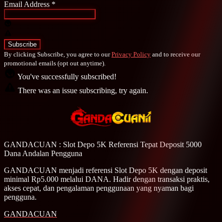
Email Address
*
By clicking Subscribe, you agree to our
Privacy Policy
and to receive our
promotional emails (opt out anytime).
You've successfully subscribed!
There was an issue subscribing, try again.
GANDACUAN : Slot Depo 5K Referensi Tepat Deposit 5000
Dana Andalan Pengguna
GANDACUAN menjadi referensi Slot Depo 5K dengan deposit
minimal Rp5.000 melalui DANA. Hadir dengan transaksi praktis,
akses cepat, dan pengalaman penggunaan yang nyaman bagi
pengguna.
GANDACUAN