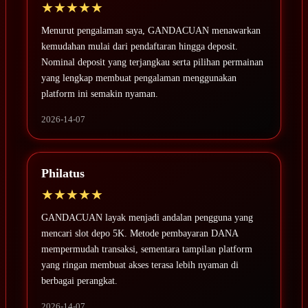
★★★★★
Menurut pengalaman saya, GANDACUAN menawarkan
kemudahan mulai dari pendaftaran hingga deposit.
Nominal deposit yang terjangkau serta pilihan permainan
yang lengkap membuat pengalaman menggunakan
platform ini semakin nyaman.
2026-14-07
Philatus
★★★★★
GANDACUAN layak menjadi andalan pengguna yang
mencari slot depo 5K. Metode pembayaran DANA
mempermudah transaksi, sementara tampilan platform
yang ringan membuat akses terasa lebih nyaman di
berbagai perangkat.
2026-14-07