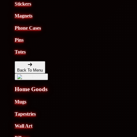
Stickers
Magnets
Phone Cases
Pins
Totes
Back To Menu
Home Goods
Mugs
Tapestries
Wall Art