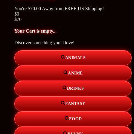
You're
$70.00
Away from
FREE US Shipping!
$0
$70
Your Cart is empty...
Discover something you'll love!
ANIMALS
ANIME
DRINKS
FANTASY
FOOD