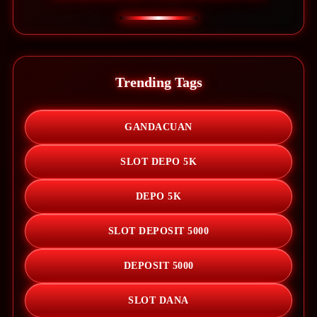
Trending Tags
GANDACUAN
SLOT DEPO 5K
DEPO 5K
SLOT DEPOSIT 5000
DEPOSIT 5000
SLOT DANA