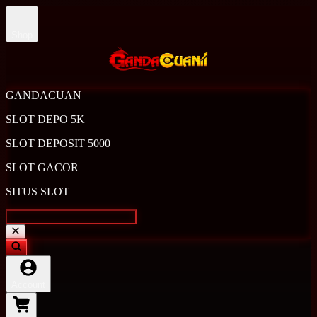
Shop
GANDACUAN
SLOT DEPO 5K
SLOT DEPOSIT 5000
SLOT GACOR
SITUS SLOT
Account