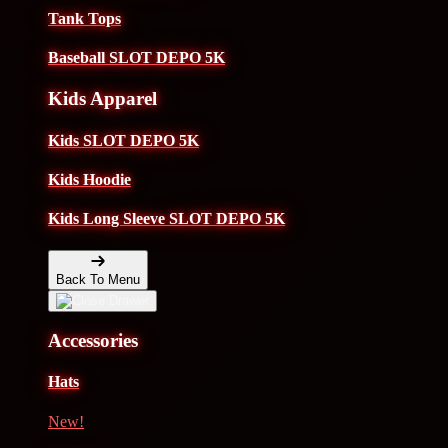
Tank Tops
Baseball SLOT DEPO 5K
Kids Apparel
Kids SLOT DEPO 5K
Kids Hoodie
Kids Long Sleeve SLOT DEPO 5K
Back To Menu
Accessories
Hats
New!