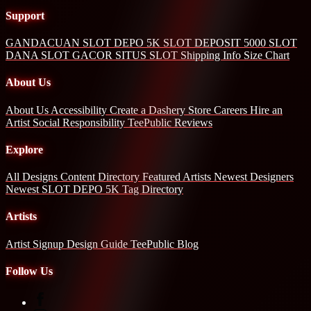
Support
GANDACUAN
SLOT DEPO 5K
SLOT DEPOSIT 5000
SLOT
DANA
SLOT GACOR
SITUS SLOT
Shipping Info
Size Chart
About Us
About Us
Accessibility
Create a Dashery Store
Careers
Hire an
Artist
Social Responsibility
TeePublic Reviews
Explore
All Designs
Content Directory
Featured Artists
Newest Designers
Newest SLOT DEPO 5K
Tag Directory
Artists
Artist Signup
Design Guide
TeePublic Blog
Follow Us