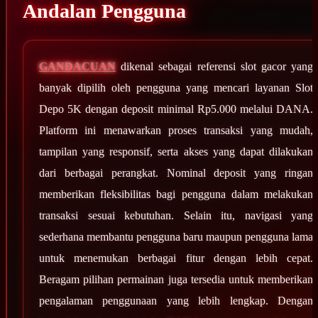
Andalan Pengguna
GANDACUAN
dikenal sebagai referensi slot gacor yang
banyak dipilih oleh pengguna yang mencari layanan Slot
Depo 5K dengan deposit minimal Rp5.000 melalui DANA.
Platform ini menawarkan proses transaksi yang mudah,
tampilan yang responsif, serta akses yang dapat dilakukan
dari berbagai perangkat. Nominal deposit yang ringan
memberikan fleksibilitas bagi pengguna dalam melakukan
transaksi sesuai kebutuhan. Selain itu, navigasi yang
sederhana membantu pengguna baru maupun pengguna lama
untuk menemukan berbagai fitur dengan lebih cepat.
Beragam pilihan permainan juga tersedia untuk memberikan
pengalaman penggunaan yang lebih lengkap. Dengan