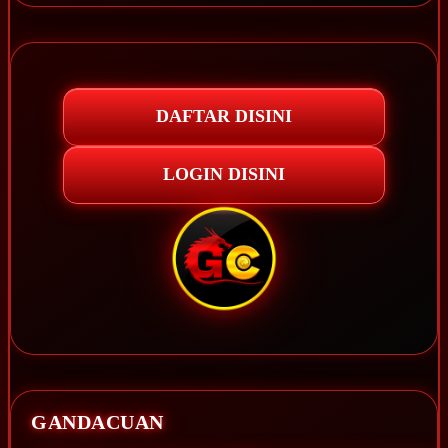
DAFTAR DISINI
LOGIN DISINI
GANDACUAN