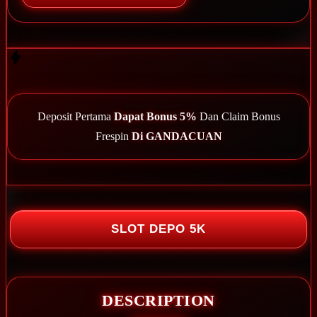
Deposit Pertama
Dapat Bonus 5%
Dan Claim Bonus
Frespin
Di GANDACUAN
SLOT DEPO 5K
DESCRIPTION