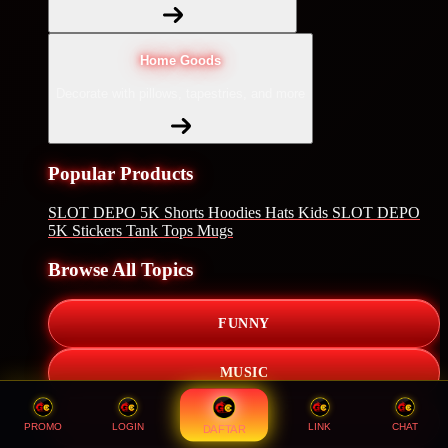
Home Goods
Decorate with pillows, tapestries, and more
Popular Products
SLOT DEPO 5K
Shorts
Hoodies
Hats
Kids SLOT DEPO
5K
Stickers
Tank Tops
Mugs
Browse All Topics
FUNNY
MUSIC
ANIME
PROMO
LOGIN
LINK
CHAT
DAFTAR