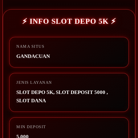
⚡ INFO SLOT DEPO 5K ⚡
NAMA SITUS
GANDACUAN
JENIS LAYANAN
SLOT DEPO 5K, SLOT DEPOSIT 5000 ,
SLOT DANA
MIN DEPOSIT
5.000