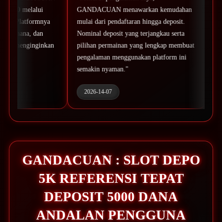
GANDACUAN menawarkan kemudahan
pengguna yang men
ya
mulai dari pendaftaran hingga deposit.
Metode pembaya
Nominal deposit yang terjangkau serta
mempermudah tran
kan
pilihan permainan yang lengkap membuat
tampilan platfor
pengalaman menggunakan platform ini
akses terasa lebih
semakin nyaman."
perangkat."
2026-14-07
2026-14-07
GANDACUAN : SLOT DEPO
5K REFERENSI TEPAT
DEPOSIT 5000 DANA
ANDALAN PENGGUNA