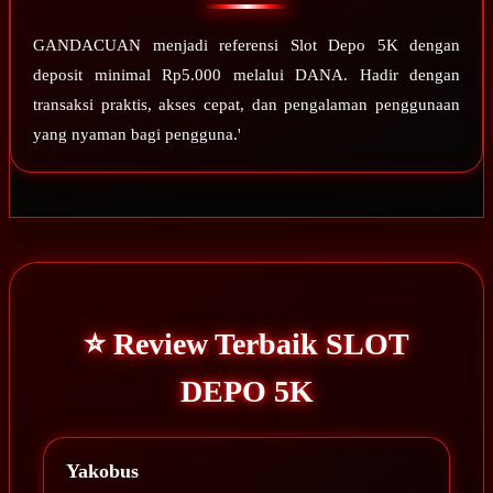
GANDACUAN menjadi referensi Slot Depo 5K dengan
deposit minimal Rp5.000 melalui DANA. Hadir dengan
transaksi praktis, akses cepat, dan pengalaman penggunaan
yang nyaman bagi pengguna.'
⭐ Review Terbaik SLOT
DEPO 5K
Yakobus