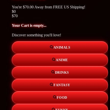
You're
$70.00
Away from
FREE US Shipping!
$0
$70
Your Cart is empty...
Discover something you'll love!
ANIMALS
ANIME
DRINKS
FANTASY
FOOD