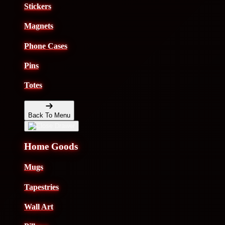
Stickers
Magnets
Phone Cases
Pins
Totes
Back To Menu
Home Goods
Mugs
Tapestries
Wall Art