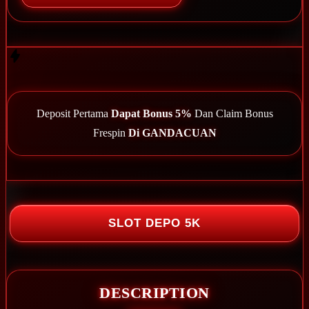
Deposit Pertama
Dapat Bonus 5%
Dan Claim Bonus
Frespin
Di GANDACUAN
SLOT DEPO 5K
DESCRIPTION