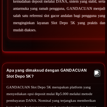
kemudahan deposit melalui DANA, sistem yang stabil, serta
antarmuka yang ramah pengguna, GANDACUAN menjadi
salah satu referensi slot gacor andalan bagi pengguna yang
menginginkan layanan Slot Depo 5K yang praktis dan
mudah diakses.
Apa yang dimaksud dengan GANDACUAN
Slot Depo 5K?
GANDACUAN Slot Depo 5K merupakan platform yang
menyediakan opsi deposit mulai Rp5.000 melalui metode
pembayaran DANA. Nominal yang terjangkau memberikan