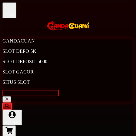
Shop
GANDACUAN
SLOT DEPO 5K
SLOT DEPOSIT 5000
SLOT GACOR
SITUS SLOT
Account