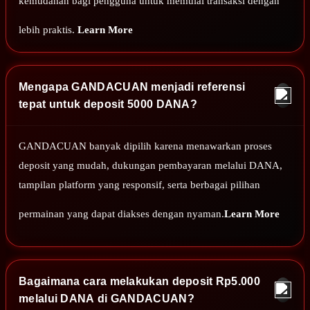
kemudahan bagi pengguna untuk memulai transaksi dengan
lebih praktis.
Learn More
Mengapa GANDACUAN menjadi referensi
tepat untuk deposit 5000 DANA?
GANDACUAN banyak dipilih karena menawarkan proses
deposit yang mudah, dukungan pembayaran melalui DANA,
tampilan platform yang responsif, serta berbagai pilihan
permainan yang dapat diakses dengan nyaman.
Learn More
Bagaimana cara melakukan deposit Rp5.000
melalui DANA di GANDACUAN?