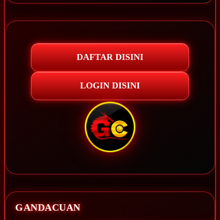
DAFTAR DISINI
LOGIN DISINI
GANDACUAN