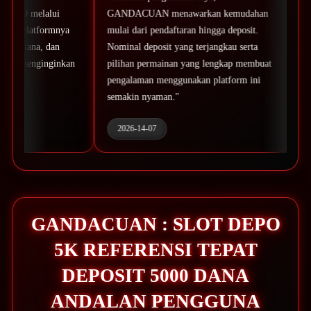
GANDACUAN menawarkan kemudahan
pengguna yang men
ya
mulai dari pendaftaran hingga deposit.
Metode pembayar
Nominal deposit yang terjangkau serta
mempermudah trans
kan
pilihan permainan yang lengkap membuat
tampilan platform
pengalaman menggunakan platform ini
akses terasa lebih
semakin nyaman."
perangkat."
2026-14-07
2026-14-07
GANDACUAN : SLOT DEPO
5K REFERENSI TEPAT
DEPOSIT 5000 DANA
ANDALAN PENGGUNA