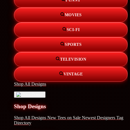
FUNNY
MOVIES
SCI-FI
SPORTS
TELEVISION
VINTAGE
Shop All Designs
Shop Designs
Shop All Designs
New Tees on Sale
Newest Designers
Tag
Directory